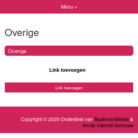
Menu +
Overige
Overige
Link toevoegen
Link toevoegen
Copyright © 2025 Onderdeel van
BaakmanMedia
&
Vrolijk Internet Services